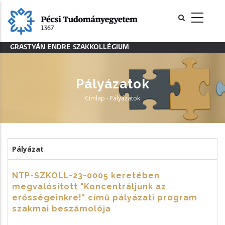
Ugrás
a
tartalomra
GRASTYÁN ENDRE SZAKKOLLÉGIUM
Pályázatok
Címlap
-
Pályázatok
Morzsa
Pályázat
NTP-SZKOLL-23-0005 keretében
megvalósított "Koncentráljunk az
erősségeinkre!" című pályázati program
szakmai beszámolója