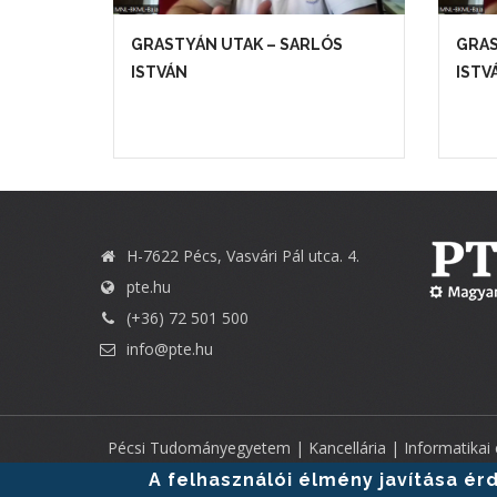
GRASTYÁN UTAK – SARLÓS
GRAS
ISTVÁN
ISTV
H-7622 Pécs, Vasvári Pál utca. 4.
pte.hu
(+36) 72 501 500
info@pte.hu
Pécsi Tudományegyetem | Kancellária |
Informatikai
A felhasználói élmény javítása é