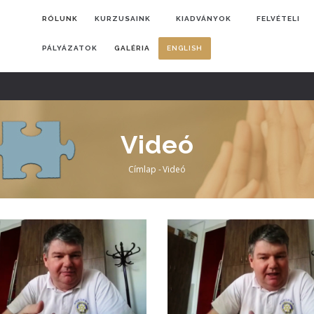
FŐMENÜ
RÓLUNK
KURZUSAINK
KIADVÁNYOK
FELVÉTELI
PÁLYÁZATOK
GALÉRIA
ENGLISH
Videó
Címlap
-
Videó
Morzsa