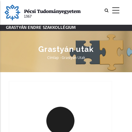
Ugrás
a
tartalomra
GRASTYÁN ENDRE SZAKKOLLÉGIUM
Grastyán utak
Címlap
-
Grastyán Utak
Morzsa